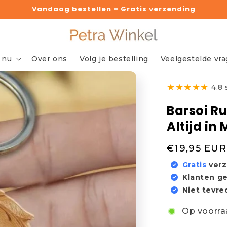
Vandaag bestellen = Gratis verzending
 nu
Over ons
Volg je bestelling
Veelgestelde vr
★
★
★
★
★
4.8
Barsoi R
Altijd in 
Normale
€19,95 EUR
prijs
Gratis
ver
Klanten g
Niet tevr
Op voorra