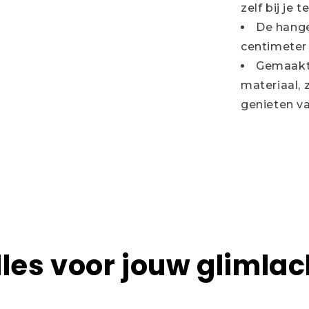
zelf bij je 
De hange
centimeter 
Gemaakt 
materiaal, 
genieten v
lles voor jouw glimlac