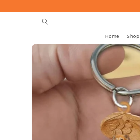
Meteen
naar de
content
Home
Shop
Ga direct naar
productinformatie