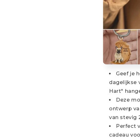
Geef je 
dagelijkse 
Hart" hange
Deze moo
ontwerp va
van stevig 2
Perfect v
cadeau voo