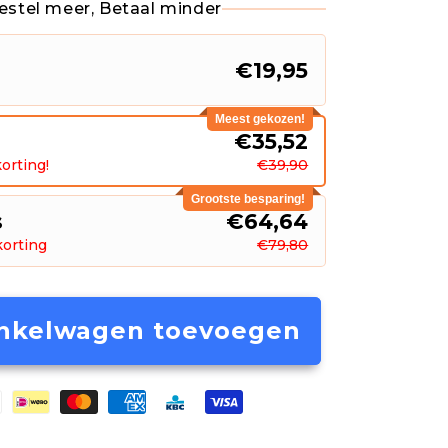
estel meer, Betaal minder
€19,95
Meest gekozen!
s
€35,52
orting!
€39,90
Grootste besparing!
s
€64,64
korting
€79,80
nkelwagen toevoegen