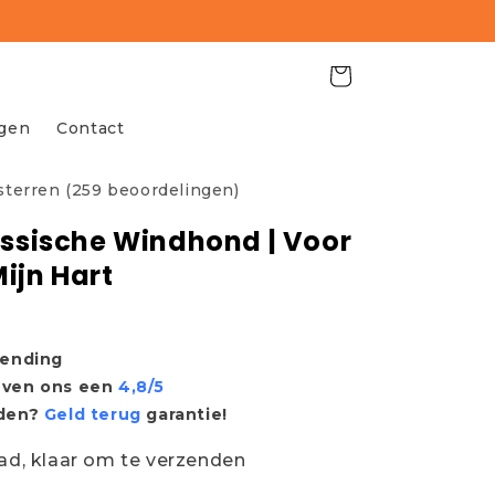
Winkelwagen
agen
Contact
 sterren (259 beoordelingen)
ussische Windhond | Voor
Mijn Hart
zending
even ons een
4,8/5
eden?
Geld terug
garantie!
ad, klaar om te verzenden