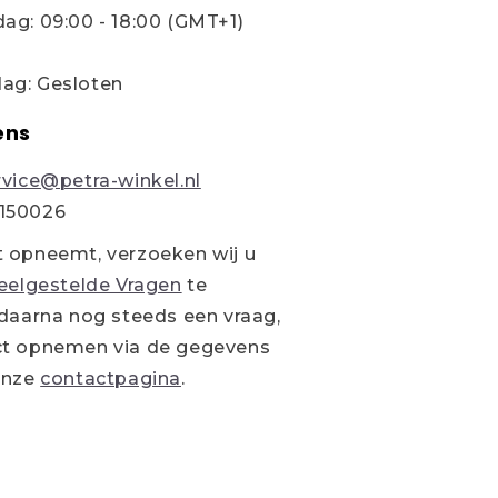
ag: 09:00 - 18:00 (GMT+1)
ag: Gesloten
ens
rvice@petra-winkel.nl
150026
t opneemt, verzoeken wij u
eelgestelde Vragen
te
 daarna nog steeds een vraag,
ct opnemen via de gegevens
onze
contactpagina
.