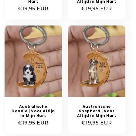
Hart
Altijd in Mijn Hart
Normale
€19,95 EUR
Normale
€19,95 EUR
prijs
prijs
Australische
Australische
Doodle | Voor Altijd
Shepherd | Voor
in Mijn Hart
Altijd in Mijn Hart
Normale
€19,95 EUR
Normale
€19,95 EUR
prijs
prijs