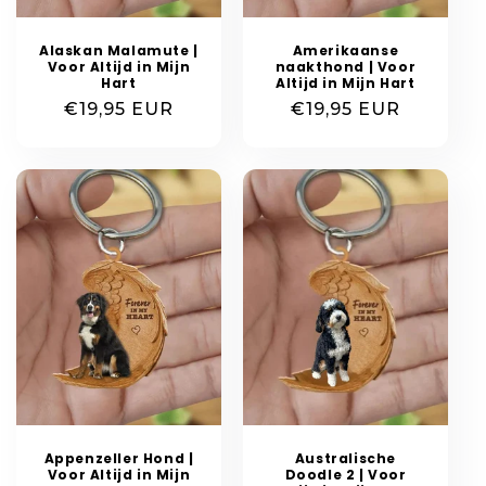
Alaskan Malamute |
Amerikaanse
Voor Altijd in Mijn
naakthond | Voor
Hart
Altijd in Mijn Hart
Normale
€19,95 EUR
Normale
€19,95 EUR
prijs
prijs
Appenzeller Hond |
Australische
Voor Altijd in Mijn
Doodle 2 | Voor