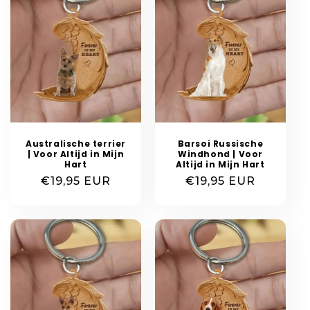
Australische terrier
Barsoi Russische
| Voor Altijd in Mijn
Windhond | Voor
Hart
Altijd in Mijn Hart
Normale
€19,95 EUR
Normale
€19,95 EUR
prijs
prijs