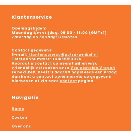
Klantenservice
Openingstijden:
Maandag t/m vrijdag:
09:00 - 18:00 (GMT+1)
Zaterdag en Zondag:
Gesloten
Contact gegevens:
E-mail:
klantenservice@petra-winkel.nl
Telefoonnummer:
+31685150026
Voordat u contact op neemt willen wij u
vriendelijk verzoeken onze
Veelgestelde Vragen
te bekijken, heeft u daarna nogsteeds een vraag
dan kunt u contact opnemen via de gegevens
hierboven of via onze
contact
pagina.
Navigatie
Home
Zoeken
Over ons