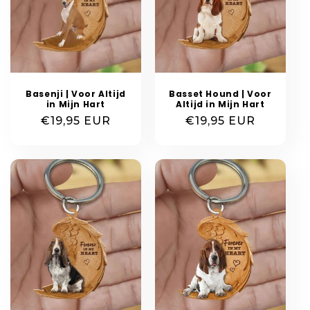
Basenji | Voor Altijd
Basset Hound | Voor
in Mijn Hart
Altijd in Mijn Hart
Normale
€19,95 EUR
Normale
€19,95 EUR
prijs
prijs