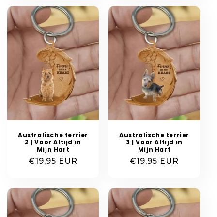
Australische terrier
Australische terrier
2 | Voor Altijd in
3 | Voor Altijd in
Mijn Hart
Mijn Hart
Normale
€19,95 EUR
Normale
€19,95 EUR
prijs
prijs