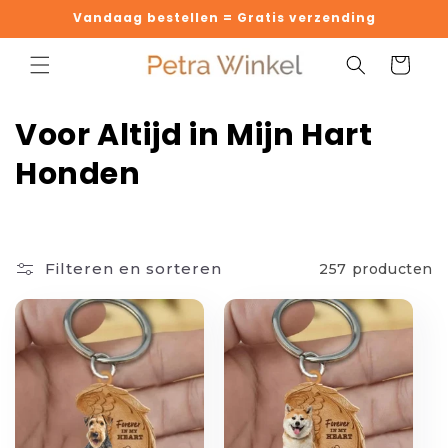
Meteen
Vandaag bestellen = Gratis verzending
naar de
content
Winkelwage
C
Voor Altijd in Mijn Hart
o
Honden
l
l
Filteren en sorteren
257 producten
e
c
t
i
e