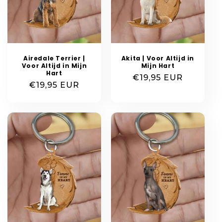
:
Airedale Terrier |
Akita | Voor Altijd in
Voor Altijd in Mijn
Mijn Hart
Hart
Normale
€19,95 EUR
Normale
€19,95 EUR
prijs
prijs