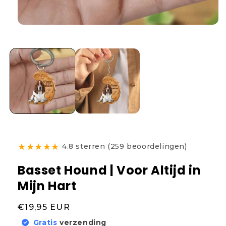
★
★
★
★
★
4.8 sterren (259 beoordelingen)
Basset Hound | Voor Altijd in
Mijn Hart
Normale
€19,95 EUR
prijs
Gratis
verzending