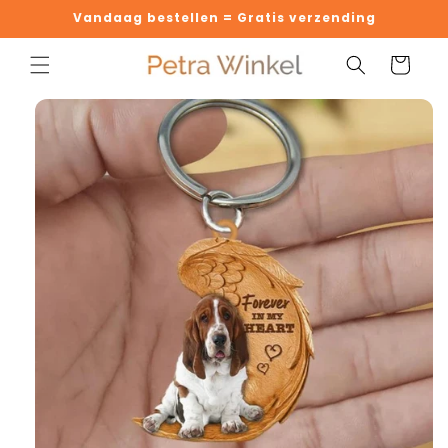
Meteen
Vandaag bestellen = Gratis verzending
naar de
content
Winkelwage
 direct naar
oductinformatie