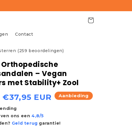
Winkelwagen
agen
Contact
 sterren (259 beoordelingen)
 Orthopedische
sandalen – Vegan
s met Stability+ Zool
Aanbiedingsprijs
€37,95 EUR
Aanbieding
zending
even ons een
4,8/5
eden?
Geld terug
garantie!