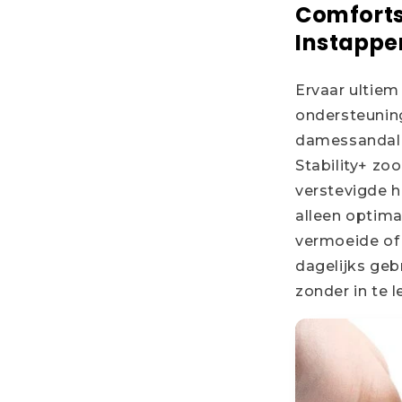
Comfort
Instapper
Ervaar ultiem
ondersteunin
damessandale
Stability+ zo
verstevigde h
alleen optimal
vermoeide of 
dagelijks geb
zonder in te l