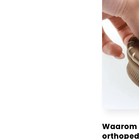
Waarom k
orthoped