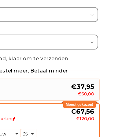
ad, klaar om te verzenden
estel meer, Betaal minder
€37,95
€60,00
Meest gekozen!
s
€67,56
orting!
€120,00