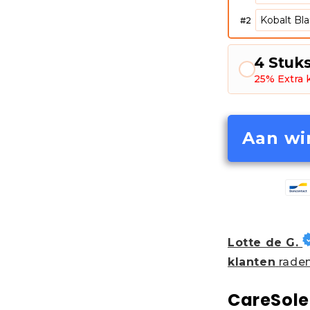
#
2
4 Stuk
25% Extra 
Aan wi
Lotte de G.
klanten
raden
CareSole