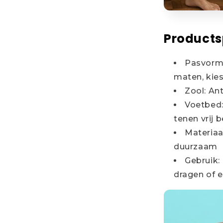
Products
Pasvorm:
maten, kie
Zool: An
Voetbed:
tenen vrij
Materiaal
duurzaam
Gebruik:
dragen of e