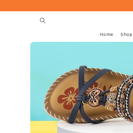
Meteen
naar de
content
Home
Shop
Ga direct naar
productinformatie