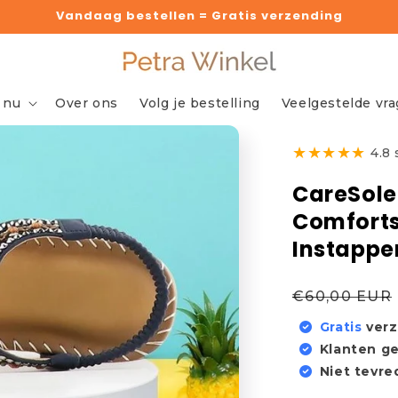
Vandaag bestellen = Gratis verzending
 nu
Over ons
Volg je bestelling
Veelgestelde vr
★
★
★
★
★
4.8
CareSole
Comfort
Instapper
Normale
€60,00 EUR
prijs
Gratis
ver
Klanten g
Niet tevr