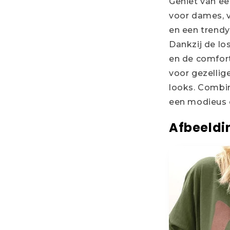
Geniet van ee
voor dames, v
en een trend
Dankzij de lo
en de comfort
voor gezellig
looks. Combi
een modieus e
Afbeeldi