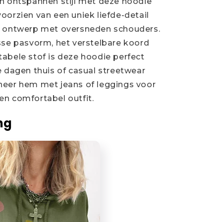
n ontspannen stijl met deze hoodie
oorzien van een uniek liefde-detail
y ontwerp met oversneden schouders.
sse pasvorm, het verstelbare koord
abele stof is deze hoodie perfect
e dagen thuis of casual streetwear
neer hem met jeans of leggings voor
n comfortabel outfit.
ng