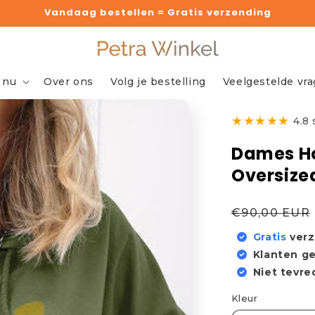
Vandaag bestellen = Gratis verzending
 nu
Over ons
Volg je bestelling
Veelgestelde vr
★
★
★
★
★
4.8
Dames Ho
Oversize
Normale
€90,00 EUR
prijs
Gratis
ver
Klanten g
Niet tevr
Kleur