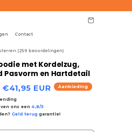
Winkelwagen
agen
Contact
 sterren (259 beoordelingen)
odie met Kordelzug,
d Pasvorm en Hartdetail
Aanbiedingsprijs
€41,95 EUR
Aanbieding
zending
even ons een
4,8/5
eden?
Geld terug
garantie!