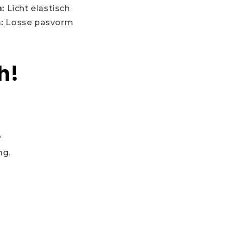
h:
Licht elastisch
:
Losse pasvorm
h!
*
ng.