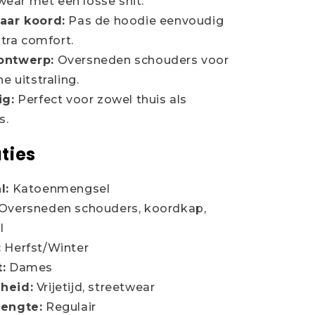
wear met een losse snit.
aar koord:
Pas de hoodie eenvoudig
tra comfort.
ontwerp:
Oversneden schouders voor
 uitstraling.
ig:
Perfect voor zowel thuis als
s.
ties
l:
Katoenmengsel
Oversneden schouders, koordkap,
l
:
Herfst/Winter
:
Dames
heid:
Vrijetijd, streetwear
lengte:
Regulair