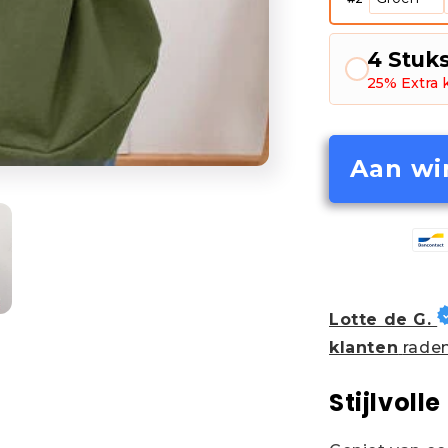
4 Stuk
25% Extra 
Aan wi
Lotte de G.
klanten
raden
Stijlvoll