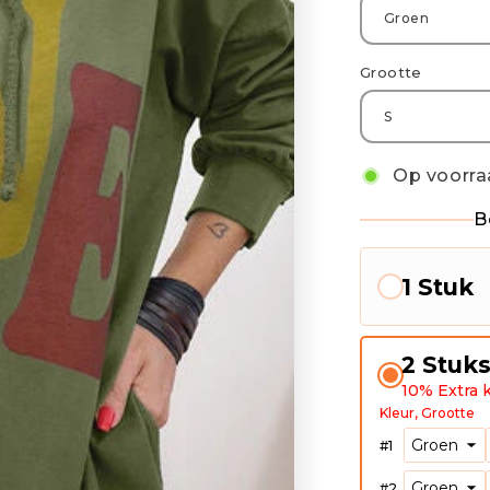
Grootte
Op voorra
B
1 Stuk
2 Stuk
10% Extra k
Kleur
Grootte
#
1
#
2