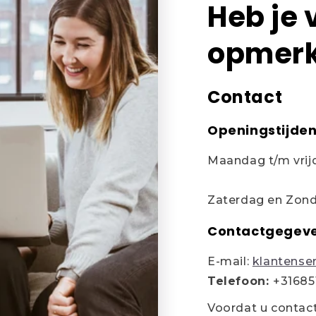
Heb je 
opmerk
Contact
Openingstijde
Maandag t/m vrijd
Zaterdag en Zond
Contactgegev
E-mail:
klantense
Telefoon:
+31685
Voordat u contac