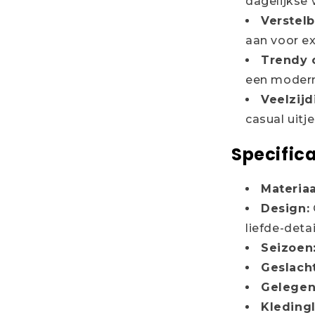
dagelijkse 
Verstelb
aan voor ex
Trendy 
een moderne
Veelzijd
casual uitje
Specifica
Materiaa
Design:
liefde-detai
Seizoen
Geslacht
Gelegen
Kleding