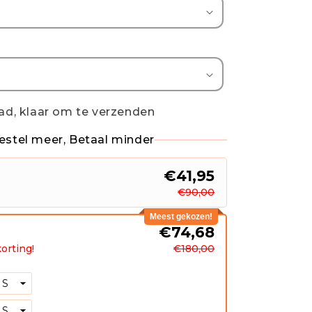
ad, klaar om te verzenden
estel meer, Betaal minder
€41,95
€90,00
Meest gekozen!
s
€74,68
orting!
€180,00