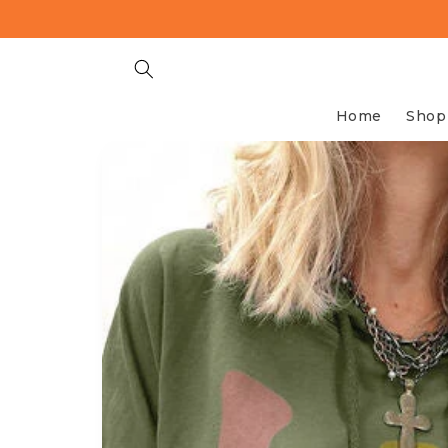
Meteen
naar de
content
Home
Shop
Ga direct naar
productinformatie