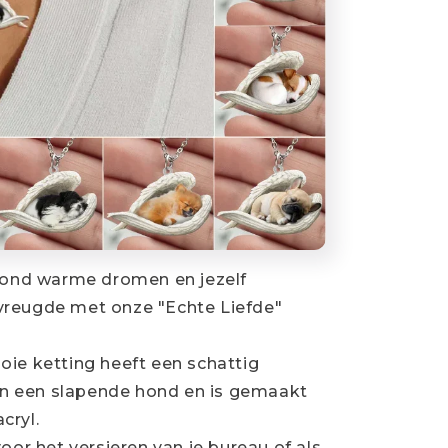
hond warme dromen en jezelf
 vreugde met onze "Echte Liefde"
ie ketting heeft een schattig
n een slapende hond en is gemaakt
cryl.
oor het versieren van je bureau of als