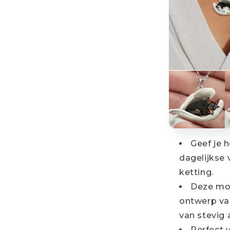
Geef je 
dagelijkse
ketting.
Deze moo
ontwerp va
van stevig a
Perfect v