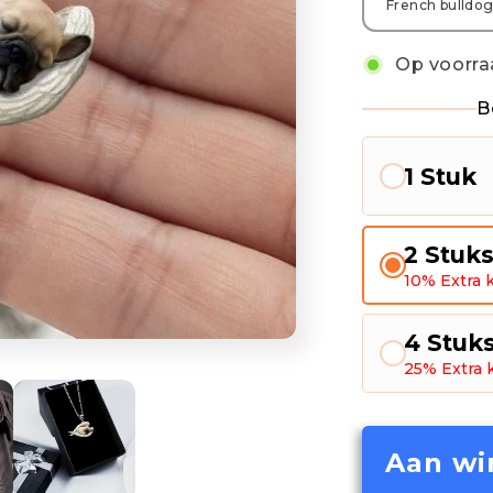
Op voorra
B
1 Stuk
2 Stuk
10% Extra k
4 Stuk
25% Extra 
Aan wi