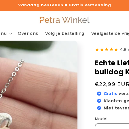
Vandaag bestellen = Gratis verzending
 nu
Over ons
Volg je bestelling
Veelgestelde vr
★
★
★
★
★
4.8
Echte Lie
bulldog 
Normale
€22,99 EU
prijs
Gratis
ver
Klanten g
Niet tevr
Model