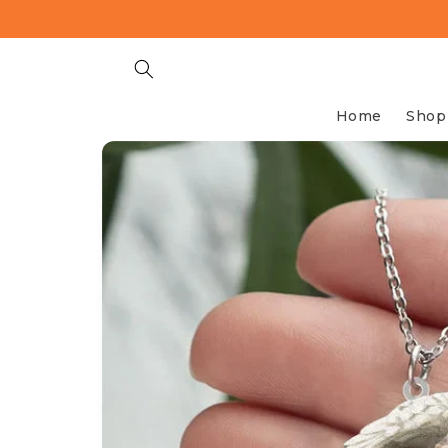
Meteen
naar de
content
Home
Shop
Ga direct naar
productinformatie