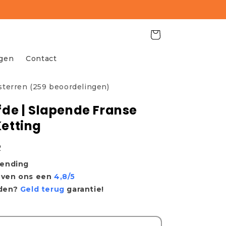
Winkelwagen
agen
Contact
 sterren (259 beoordelingen)
fde | Slapende Franse
Ketting
R
zending
even ons een
4,8/5
eden?
Geld terug
garantie!