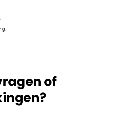
*
ng.
vragen of
ingen?
n