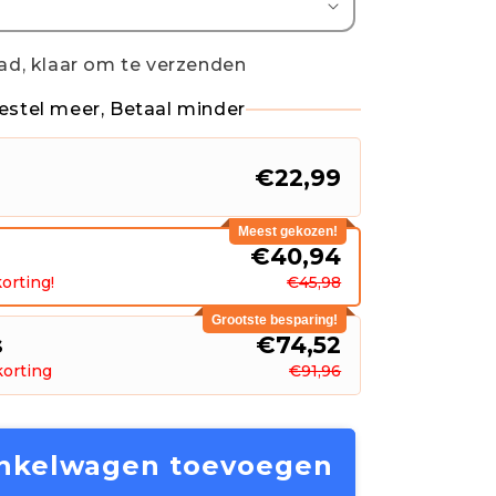
ad, klaar om te verzenden
estel meer, Betaal minder
€22,99
Meest gekozen!
s
€40,94
orting!
€45,98
Grootste besparing!
s
€74,52
korting
€91,96
nkelwagen toevoegen