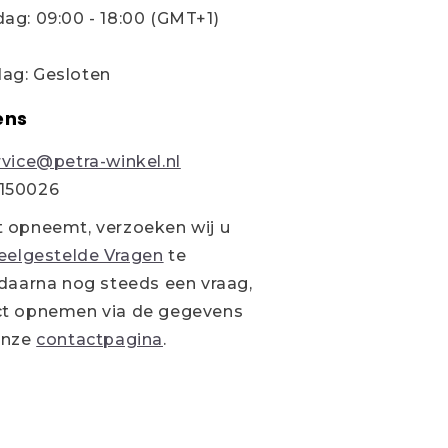
ag: 09:00 - 18:00 (GMT+1)
ag: Gesloten
ens
rvice@petra-winkel.nl
150026
t opneemt, verzoeken wij u
eelgestelde Vragen
te
 daarna nog steeds een vraag,
ct opnemen via de gegevens
onze
contactpagina
.