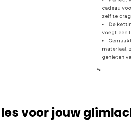
cadeau voo
zelf te drag
De kettin
voegt een l
Gemaakt 
materiaal, 
genieten va
🐾
lles voor jouw glimlac