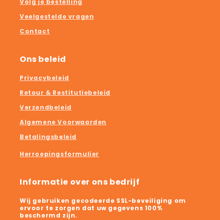
Volg je bestelling
Veelgestelde vragen
Contact
Ons beleid
Privacybeleid
Retour & Restitutiebeleid
Verzendbeleid
Algemene Voorwaarden
Betalingsbeleid
Herroepingsformulier
Informatie over ons bedrijf
Wij gebruiken gecodeerde SSL-beveiliging om
ervoor te zorgen dat uw gegevens 100%
beschermd zijn.