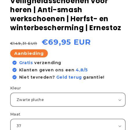
Veiligheidsschoenen voor
heren | Anti-smash
werkschoenen | Herfst- en
winterbescherming | Ernestoz
Normale
Aanbiedingsprijs
€69,95 EUR
€149,31 EUR
prijs
Aanbieding
Gratis
verzending
Klanten geven ons een
4,8/5
Niet tevreden?
Geld terug
garantie!
Kleur
Maat