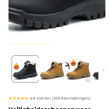
★
★
★
★
★
4.8 sterren (259 beoordelingen)