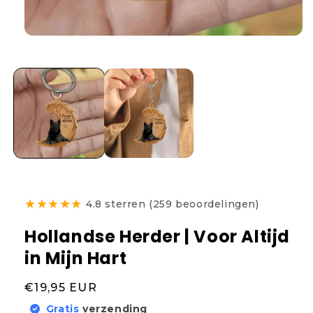
★
★
★
★
★
4.8 sterren (259 beoordelingen)
Hollandse Herder | Voor Altijd
in Mijn Hart
Normale
€19,95 EUR
prijs
Gratis
verzending