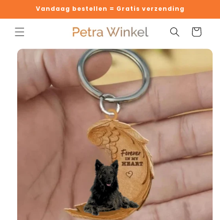
Meteen
Vandaag bestellen = Gratis verzending
naar de
content
Winkelwage
 direct naar
oductinformatie