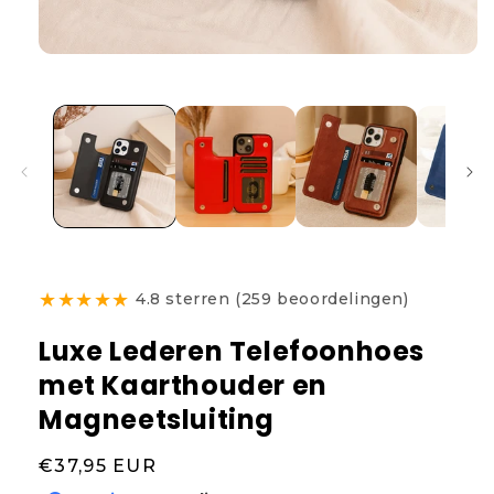
★
★
★
★
★
4.8 sterren (259 beoordelingen)
Luxe Lederen Telefoonhoes
met Kaarthouder en
Magneetsluiting
Normale
€37,95 EUR
prijs