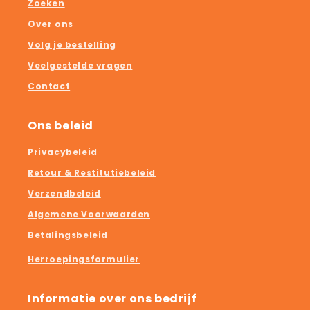
Zoeken
Over ons
Volg je bestelling
Veelgestelde vragen
Contact
Ons beleid
Privacybeleid
Retour & Restitutiebeleid
Verzendbeleid
Algemene Voorwaarden
Betalingsbeleid
Herroepingsformulier
Informatie over ons bedrijf