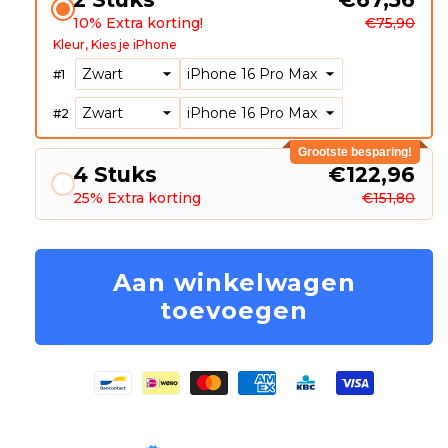
10% Extra korting!
€75,90
Kleur
Kies je iPhone
#
1
#
2
Grootste besparing!
4 Stuks
€122,96
25% Extra korting
€151,80
Aan winkelwagen
toevoegen