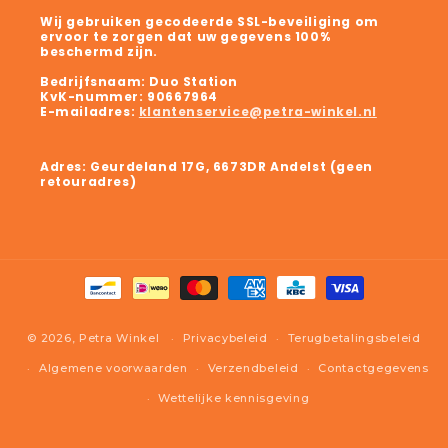
Wij gebruiken gecodeerde SSL-beveiliging om
ervoor te zorgen dat uw gegevens 100%
beschermd zijn.
Bedrijfsnaam:
Duo Station
KvK-nummer:
90667964
E-mailadres:
klantenservice@petra-winkel.nl
Adres: Geurdeland 17G, 6673DR Andelst (geen
retouradres)
© 2026,
Petra Winkel
Privacybeleid
Terugbetalingsbeleid
Algemene voorwaarden
Verzendbeleid
Contactgegevens
Wettelijke kennisgeving