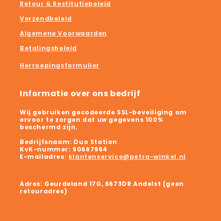
Retour & Restitutiebeleid
Verzendbeleid
Algemene Voorwaarden
Betalingsbeleid
Herroepingsformulier
Informatie over ons bedrijf
Wij gebruiken gecodeerde SSL-beveiliging om
ervoor te zorgen dat uw gegevens 100%
beschermd zijn.
Bedrijfsnaam:
Duo Station
KvK-nummer:
90667964
E-mailadres:
klantenservice@petra-winkel.nl
Adres: Geurdeland 17G, 6673DR Andelst (geen
retouradres)