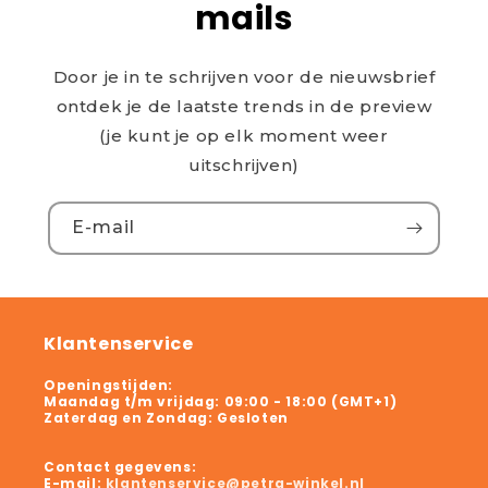
mails
Door je in te schrijven voor de nieuwsbrief
ontdek je de laatste trends in de preview
(je kunt je op elk moment weer
uitschrijven)
E‑mail
Klantenservice
Openingstijden:
Maandag t/m vrijdag:
09:00 - 18:00 (GMT+1)
Zaterdag en Zondag:
Gesloten
Contact gegevens:
E-mail:
klantenservice@petra-winkel.nl