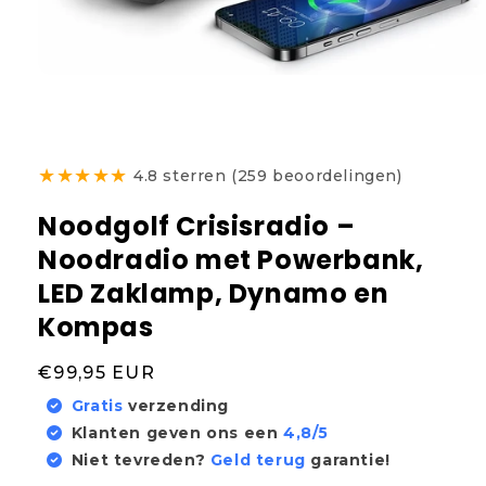
★
★
★
★
★
4.8 sterren (259 beoordelingen)
Noodgolf Crisisradio –
Noodradio met Powerbank,
LED Zaklamp, Dynamo en
Kompas
Normale
€99,95 EUR
prijs
Gratis
verzending
Klanten geven ons een
4,8/5
Niet tevreden?
Geld terug
garantie!