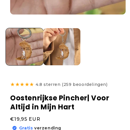
★
★
★
★
★
4.8 sterren (259 beoordelingen)
Oostenrijkse Pincher| Voor
Altijd in Mijn Hart
Normale
€19,95 EUR
prijs
Gratis
verzending