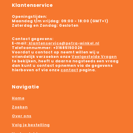
Klantenservice
Openingstijden:
Maandag t/m vrijdag:
09:00 - 18:00 (GMT+1)
Zaterdag en Zondag:
Gesloten
Contact gegevens:
E-mail:
klantenservice@petra-winkel.nl
Telefoonnummer:
+31685150026
Voordat u contact op neemt willen wij u
vriendelijk verzoeken onze
Veelgestelde Vragen
te bekijken, heeft u daarna nogsteeds een vraag
dan kunt u contact opnemen via de gegevens
hierboven of via onze
contact
pagina.
Navigatie
Home
Zoeken
Over ons
Volg je bestelling