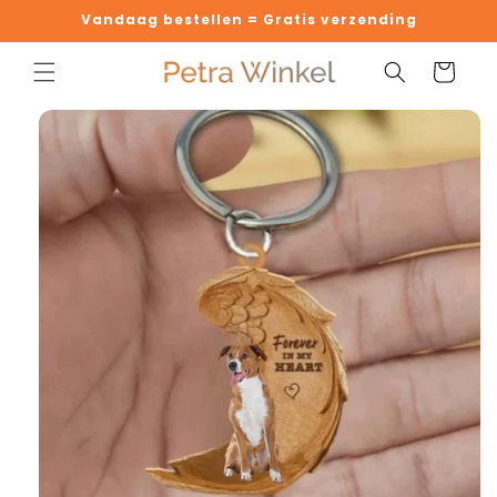
Meteen
Vandaag bestellen = Gratis verzending
naar de
content
Winkelwage
 direct naar
oductinformatie