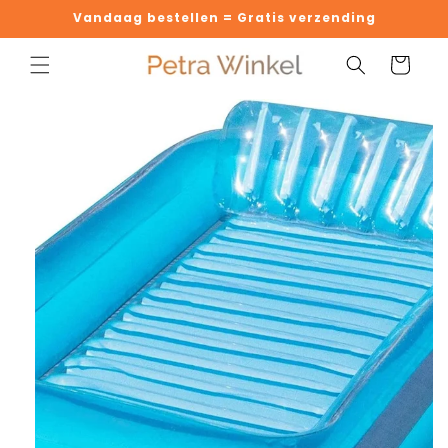
Meteen
Vandaag bestellen = Gratis verzending
naar de
content
Winkelwage
 direct naar
oductinformatie