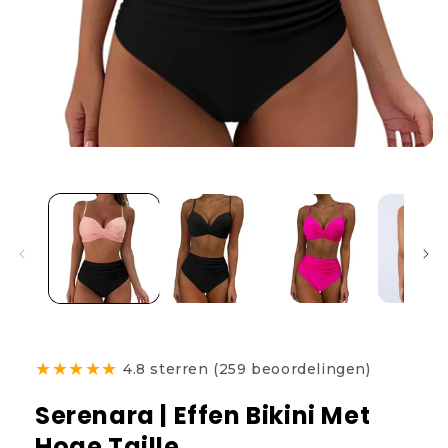
★
★
★
★
★
4.8 sterren (259 beoordelingen)
Serenara | Effen Bikini Met
Hoge Taille