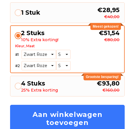
€28,95
1 Stuk
€40,00
Meest gekozen!
2 Stuks
€51,54
10% Extra korting!
€80,00
Kleur
Maat
#
1
#
2
Grootste besparing!
4 Stuks
€93,80
25% Extra korting
€160,00
Aan winkelwagen
toevoegen