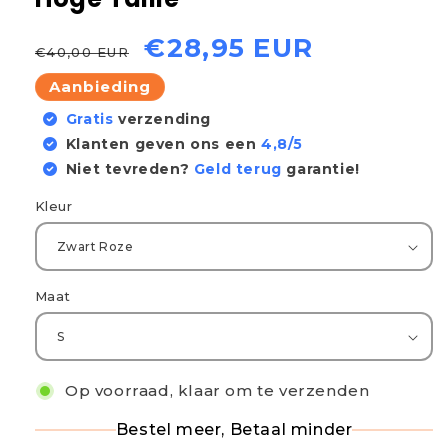
Normale
Aanbiedingsprijs
€28,95 EUR
€40,00 EUR
prijs
Aanbieding
Gratis
verzending
Klanten geven ons een
4,8/5
Niet tevreden?
Geld terug
garantie!
Kleur
Maat
Op voorraad, klaar om te verzenden
Bestel meer, Betaal minder