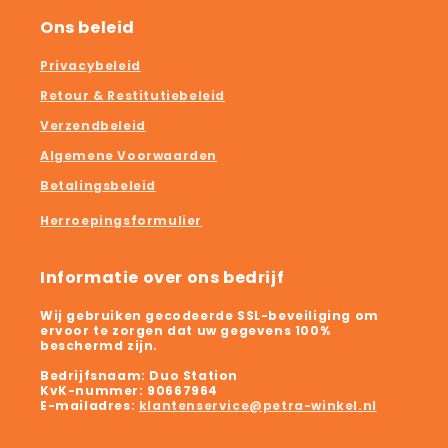
Ons beleid
Privacybeleid
Retour & Restitutiebeleid
Verzendbeleid
Algemene Voorwaarden
Betalingsbeleid
Herroepingsformulier
Informatie over ons bedrijf
Wij gebruiken gecodeerde SSL-beveiliging om
ervoor te zorgen dat uw gegevens 100%
beschermd zijn.
Bedrijfsnaam:
Duo Station
KvK-nummer:
90667964
E-mailadres:
klantenservice@petra-winkel.nl