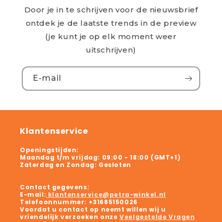
Door je in te schrijven voor de nieuwsbrief
ontdek je de laatste trends in de preview
(je kunt je op elk moment weer
uitschrijven)
E‑mail
Klantenservice
Openingstijden:
Maandag t/m vrijdag:
09:00 - 18:00 (GMT+1)
Zaterdag en Zondag:
Gesloten
Contact gegevens:
E-mail:
klantenservice@petra-winkel.nl
Telefoonnummer:
+31685150026
Voordat u contact op neemt willen wij u
vriendelijk verzoeken onze
Veelgestelde Vragen