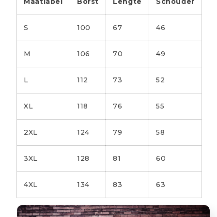
Maatlabel
Borst
Lengte
Schouder
S
100
67
46
M
106
70
49
L
112
73
52
XL
118
76
55
2XL
124
79
58
3XL
128
81
60
4XL
134
83
63