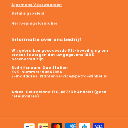
Algemene Voorwaarden
Betalingsbeleid
Herroepingsformulier
Informatie over ons bedrijf
Wij gebruiken gecodeerde SSL-beveiliging om
ervoor te zorgen dat uw gegevens 100%
beschermd zijn.
Bedrijfsnaam:
Duo Station
KvK-nummer:
90667964
E-mailadres:
klantenservice@petra-winkel.nl
Adres: Geurdeland 17G, 6673DR Andelst (geen
retouradres)