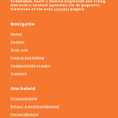
te bekijken, heeft u daarna nogsteeds een vraag
dan kunt u contact opnemen via de gegevens
hierboven of via onze
contact
pagina.
Navigatie
Home
Zoeken
Over ons
Volg je bestelling
Veelgestelde vragen
Contact
Ons beleid
Privacybeleid
Retour & Restitutiebeleid
Verzendbeleid