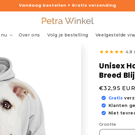
Vandaag bestellen = Gratis verzending
 nu
Over ons
Volg je bestelling
Veelgestelde vr
★
★
★
★
★
4.8
Unisex H
Breed Blij
Normale
€32,95 EU
prijs
Gratis
ver
Klanten g
Niet tevr
Grootte