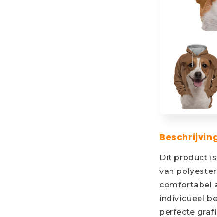
Beschrijvi
Dit product i
van polyester
comfortabel a
individueel 
perfecte gra