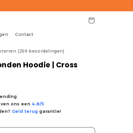
Winkelwagen
agen
Contact
 sterren (259 beoordelingen)
onden Hoodie | Cross
R
zending
even ons een
4,8/5
eden?
Geld terug
garantie!