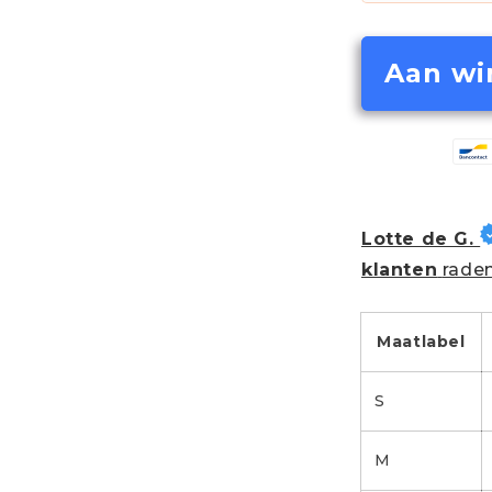
Aan wi
Lotte de G.
klanten
raden
Maatlabel
S
M