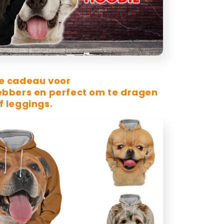
te cadeau voor
ebbers en perfect om te dragen
f leggings.