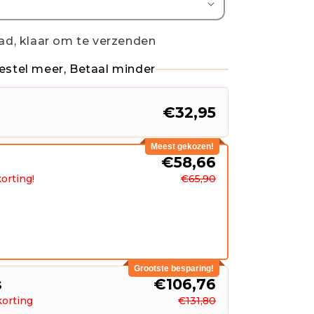
ad, klaar om te verzenden
estel meer, Betaal minder
€32,95
Meest gekozen!
s
€58,66
orting!
€65,90
Grootste besparing!
s
€106,76
korting
€131,80