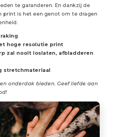
den te garanderen. En dankzij de
on print is het een genot om te dragen
enheid.
anraking
et hoge resolutie print
rp zal nooit loslaten, afbladderen
g stretchmateriaal
 en onderdak bieden. Geef liefde aan
od!