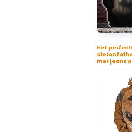
Het perfec
dierenliefh
met jeans o