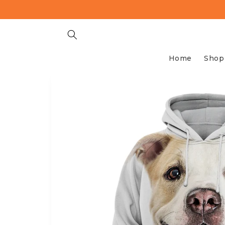
Meteen
naar de
content
Home
Shop
Ga direct naar
productinformatie