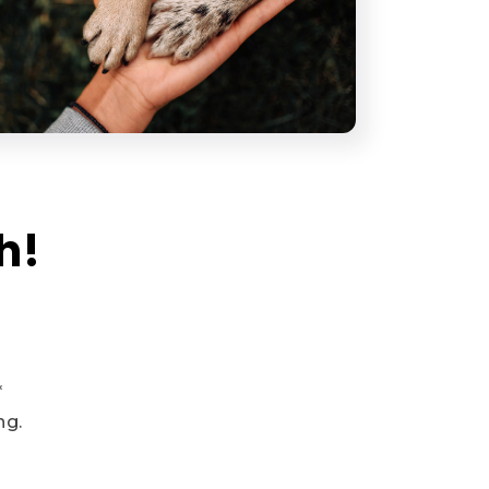
h!
*
ng.